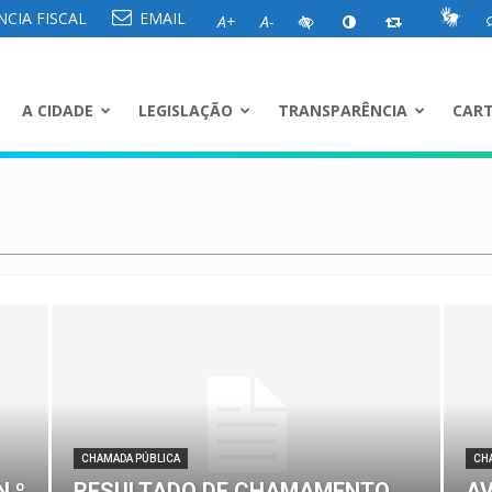
CIA FISCAL
EMAIL
A+
A-
A CIDADE
LEGISLAÇÃO
TRANSPARÊNCIA
CART
CHAMADA PÚBLICA
CH
N.º
RESULTADO DE CHAMAMENTO
AV