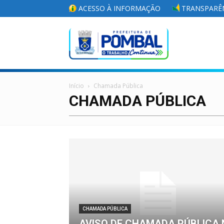
ACESSO À INFORMAÇÃO
TRANSPARÊN
Portal
Início
Chamada Pública
da
CHAMADA PÚBLICA
Prefeitura
Municipal
CHAMADA PÚBLICA
AVISO DE CHAMADA PÚBLICA 