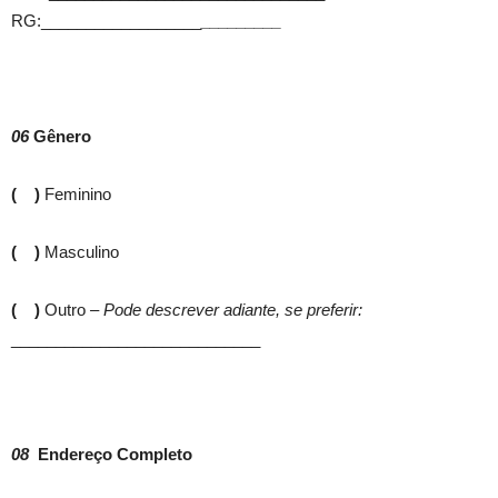
RG:__________________
_________
06
Gênero
( )
Feminino
( )
Masculino
( )
Outro
– Pode descrever adiante, se preferir:
____________________________
08
Endereço Completo