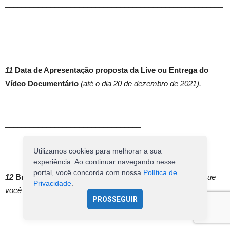
_____________________________________________________
______________________________________________
11
Data de Apresentação proposta da Live ou Entrega do
Vídeo Documentário
(até o dia 20 de dezembro de 2021).
_____________________________________________________
_________________________________
Utilizamos cookies para melhorar a sua
experiência. Ao continuar navegando nesse
portal, você concorda com nossa
Política de
12
Breve resumo do seu currículo artístico do grupo
(o que
Privacidade
.
você faz como artista)
PROSSEGUIR
_____________________________________________________