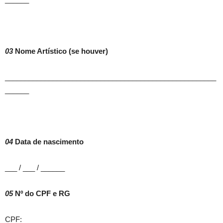
03
Nome Artístico (se houver)
_____________________________________________________
______
04
Data de nascimento
___ / ___ / ______
05
Nº do CPF e RG
CPF:_______________________________