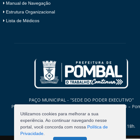
Manual de Navegação
Estrutura Organizacional
Lista de Médicos
PAÇO MUNICIPAL - "SEDE DO PODER EXECUTIVO"
Praça Monsenhor Valeriano, 15 – Centro CEP. 58840-000 – Po
Paraíba
Utilizamos cookies para melhorar a sua
experiência. Ao continuar navegando nesse
Expediente: Segunda à Sexta: 8h às 12h e 14h às 18h.
portal, você concorda com nossa
Política de
Privacidade
.