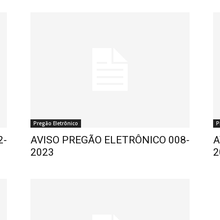
Pregão Eletrônico
P
2-
AVISO PREGÃO ELETRÔNICO 008-
A
2023
2