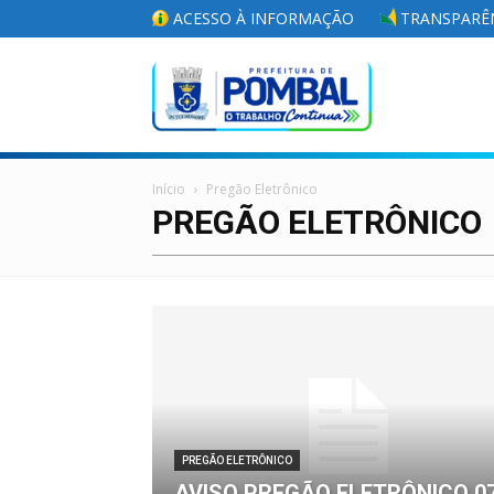
ACESSO À INFORMAÇÃO
TRANSPARÊN
Portal
Início
Pregão Eletrônico
da
PREGÃO ELETRÔNICO
Prefeitura
Municipal
PREGÃO ELETRÔNICO
AVISO PREGÃO ELETRÔNICO 0