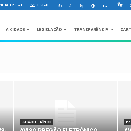
CIA FISCAL
EMAIL
A+
A-
A CIDADE
LEGISLAÇÃO
TRANSPARÊNCIA
CART
PREGÃO ELETRÔNICO
PR
78-
AVISO PREGÃO ELETRÔNICO
AV