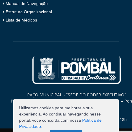
Manual de Navegação
Estrutura Organizacional
Lista de Médicos
PAÇO MUNICIPAL - "SEDE DO PODER EXECUTIVO"
Praça Monsenhor Valeriano, 15 – Centro CEP. 58840-000 – Po
Paraíba
Utilizamos cookies para melhorar a sua
experiência. Ao continuar navegando nesse
Expediente: Segunda à Sexta: 8h às 12h e 14h às 18h.
portal, você concorda com nossa
Política de
Privacidade
.