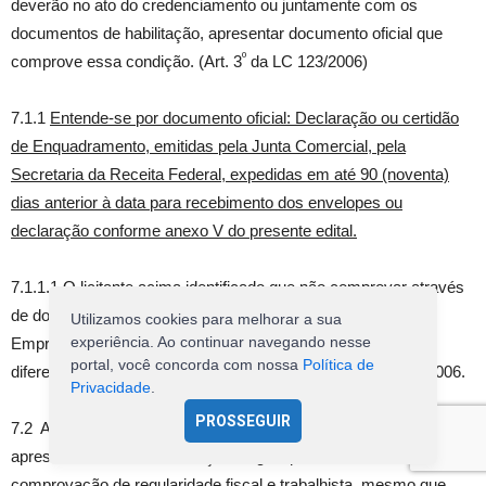
deverão no ato do credenciamento ou juntamente com os
documentos de habilitação, apresentar documento oficial que
º
comprove essa condição. (Art. 3
da LC 123/2006)
7.1.1
Entende-se por documento oficial: Declaração ou certidão
de Enquadramento, emitidas pela Junta Comercial, pela
Secretaria da Receita Federal, expedidas em até 90 (noventa)
dias anterior à data para recebimento dos envelopes ou
declaração conforme anexo V do presente edital.
7.1.1.1 O licitante acima identificado que não comprovar através
de documento oficial, sua condição de Microempresa ou
Utilizamos cookies para melhorar a sua
experiência. Ao continuar navegando nesse
Empresa de Pequeno Porte não usufruirá do tratamento
portal, você concorda com nossa
Política de
diferenciado estabelecido na Lei Complementar n° 123, de 2006.
Privacidade
.
PROSSEGUIR
7.2 As microempresas e Empresas de Pequeno Porte deverão
apresentar toda documentação exigida para efeito de
comprovação de regularidade fiscal e trabalhista, mesmo que