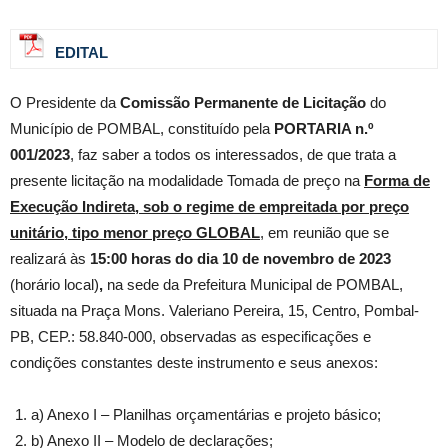
EDITAL
O Presidente da
Comissão Permanente de Licitação
do
Município de POMBAL, constituído pela
PORTARIA n.º
001/2023
, faz saber a todos os interessados, de que trata a
presente licitação na modalidade Tomada de preço na
Forma de
Execução Indireta, sob o regime de empreitada por preço
unitário, tipo menor preço GLOBAL
, em reunião que se
realizará às
15
:00 horas do dia 10 de novembro de 2023
(horário local)
,
na sede da Prefeitura Municipal de POMBAL,
situada na Praça Mons. Valeriano Pereira, 15, Centro, Pombal-
PB, CEP.: 58.840-000, observadas as especificações e
condições constantes deste instrumento e seus anexos:
a) Anexo I – Planilhas orçamentárias e projeto básico;
b) Anexo II – Modelo de declarações;