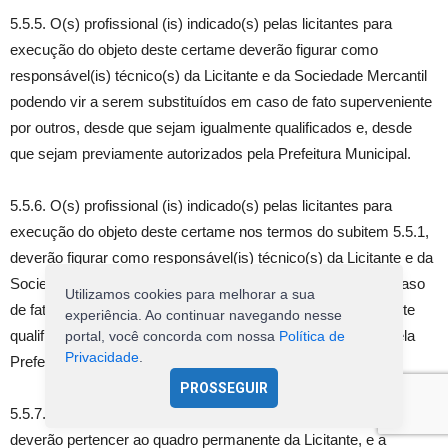
5.5.5. O(s) profissional (is) indicado(s) pelas licitantes para
execução do objeto deste certame deverão figurar como
responsável(is) técnico(s) da Licitante e da Sociedade Mercantil
podendo vir a serem substituídos em caso de fato superveniente
por outros, desde que sejam igualmente qualificados e, desde
que sejam previamente autorizados pela Prefeitura Municipal.
5.5.6. O(s) profissional (is) indicado(s) pelas licitantes para
execução do objeto deste certame nos termos do subitem 5.5.1,
deverão figurar como responsável(is) técnico(s) da Licitante e da
Sociedade Mercantil podendo vir a serem substituídos em caso
Utilizamos cookies para melhorar a sua
de fato superveniente por outros, desde que sejam igualmente
experiência. Ao continuar navegando nesse
qualificados e, desde que sejam previamente autorizados pela
portal, você concorda com nossa
Política de
Privacidade
.
Prefeitura Municipal.
PROSSEGUIR
5.5.7. Os profissionais indicados como responsáveis técnicos
deverão pertencer ao quadro permanente da Licitante, e a