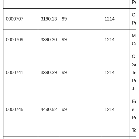
Pes
Obr
0000707
3190.13
99
1214
Pat
Mat
0000709
3390.30
99
1214
Co
Out
Ser
0000741
3390.39
99
1214
Ter
Pe
Jur
Equ
0000745
4490.52
99
1214
e M
Pe
Tot