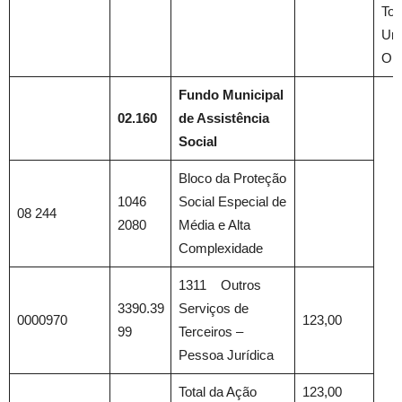
Tot
Uni
Orç
Fundo Municipal
02.160
de Assistência
Social
Bloco da Proteção
1046
Social Especial de
08 244
2080
Média e Alta
Complexidade
1311 Outros
3390.39
Serviços de
0000970
123,00
99
Terceiros –
Pessoa Jurídica
Total da Ação
123,00