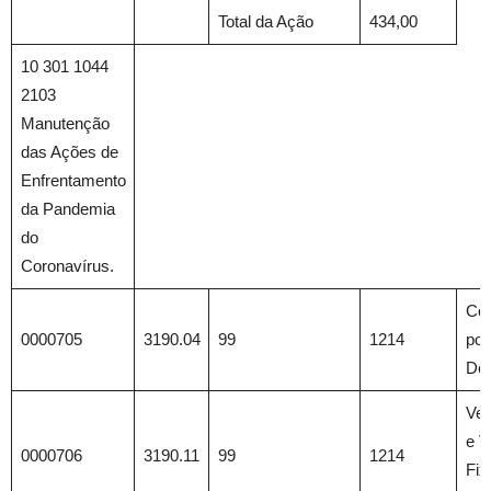
Total da Ação
434,00
10 301 1044
2103
Manutenção
das Ações de
Enfrentamento
da Pandemia
do
Coronavírus.
Con
0000705
3190.04
99
1214
por
Det
Ven
e V
0000706
3190.11
99
1214
Fix