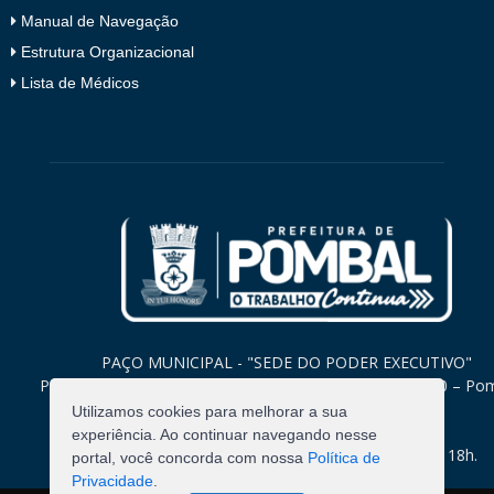
Manual de Navegação
Estrutura Organizacional
Lista de Médicos
PAÇO MUNICIPAL - "SEDE DO PODER EXECUTIVO"
Praça Monsenhor Valeriano, 15 – Centro CEP. 58840-000 – Po
Paraíba
Utilizamos cookies para melhorar a sua
experiência. Ao continuar navegando nesse
Expediente: Segunda à Sexta: 8h às 12h e 14h às 18h.
portal, você concorda com nossa
Política de
Privacidade
.