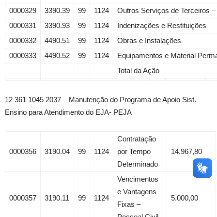
0000329
3390.39
99
1124
Outros Serviços de Terceiros –
0000331
3390.93
99
1124
Indenizações e Restituições
0000332
4490.51
99
1124
Obras e Instalações
0000333
4490.52
99
1124
Equipamentos e Material Perm
Total da Ação
12 361 1045 2037 Manutenção do Programa de Apoio Sist.
Ensino para Atendimento do EJA- PEJA
Contratação
0000356
3190.04
99
1124
por Tempo
14.967,80
Determinado
Vencimentos
e Vantagens
0000357
3190.11
99
1124
5.000,00
Fixas –
Pessoal Civil