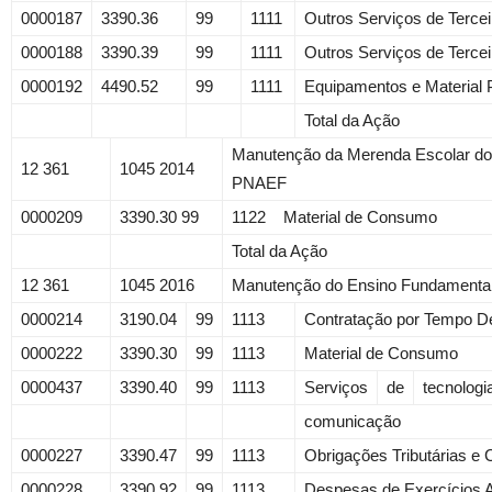
0000187
3390.36
99
1111
Outros Serviços de Terce
0000188
3390.39
99
1111
Outros Serviços de Tercei
0000192
4490.52
99
1111
Equipamentos e Material
Total da Ação
Manutenção da Merenda Escolar do
12 361
1045 2014
PNAEF
0000209
3390.30 99
1122 Material de Consumo
Total da Ação
12 361
1045 2016
Manutenção do Ensino Fundamenta
0000214
3190.04
99
1113
Contratação por Tempo D
0000222
3390.30
99
1113
Material de Consumo
0000437
3390.40
99
1113
Serviços
de
tecnologi
comunicação
0000227
3390.47
99
1113
Obrigações Tributárias e 
0000228
3390.92
99
1113
Despesas de Exercícios A