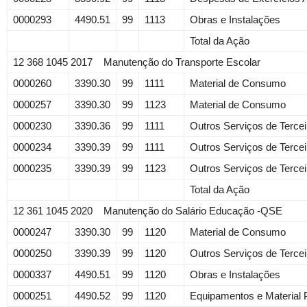
0000293
4490.51
99
1113
Obras e Instalações
Total da Ação
12 368 1045 2017 Manutenção do Transporte Escolar
0000260
3390.30
99
1111
Material de Consumo
0000257
3390.30
99
1123
Material de Consumo
0000230
3390.36
99
1111
Outros Serviços de Terce
0000234
3390.39
99
1111
Outros Serviços de Tercei
0000235
3390.39
99
1123
Outros Serviços de Tercei
Total da Ação
12 361 1045 2020 Manutenção do Salário Educação -QSE
0000247
3390.30
99
1120
Material de Consumo
0000250
3390.39
99
1120
Outros Serviços de Tercei
0000337
4490.51
99
1120
Obras e Instalações
0000251
4490.52
99
1120
Equipamentos e Material