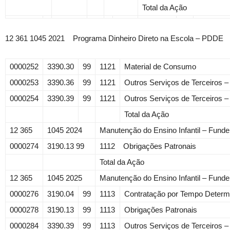
Total da Ação
12 361 1045 2021 Programa Dinheiro Direto na Escola – PDDE
0000252
3390.30
99
1121
Material de Consumo
0000253
3390.36
99
1121
Outros Serviços de Terceiros –
0000254
3390.39
99
1121
Outros Serviços de Terceiros –
Total da Ação
12 365
1045 2024
Manutenção do Ensino Infantil – Fund
0000274
3190.13 99
1112 Obrigações Patronais
Total da Ação
12 365
1045 2025
Manutenção do Ensino Infantil – Fund
0000276
3190.04
99
1113
Contratação por Tempo Determ
0000278
3190.13
99
1113
Obrigações Patronais
0000284
3390.39
99
1113
Outros Serviços de Terceiros –