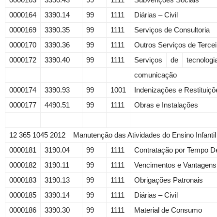
0000164
3390.14
99
1111
Diárias – Civil
0000169
3390.35
99
1111
Serviços de Consultoria
0000170
3390.36
99
1111
Outros Serviços de Terce
0000172
3390.40
99
1111
Serviços
de
tecnologi
comunicação
0000174
3390.93
99
1001
Indenizações e Restituiçõ
0000177
4490.51
99
1111
Obras e Instalações
12 365 1045 2012 Manutenção das Atividades do Ensino Infanti
0000181
3190.04
99
1111
Contratação por Tempo D
0000182
3190.11
99
1111
Vencimentos e Vantagens 
0000183
3190.13
99
1111
Obrigações Patronais
0000185
3390.14
99
1111
Diárias – Civil
0000186
3390.30
99
1111
Material de Consumo