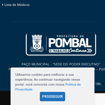
Lista de Médicos
PAÇO MUNICIPAL - "SEDE DO PODER EXECUTIVO"
Praça Monsenhor Valeriano, 15 – Centro CEP. 58840-000 – Po
Paraíba
Utilizamos cookies para melhorar a sua
experiência. Ao continuar navegando nesse
Expediente: Segunda à Sexta: 8h às 12h e 14h às 18h.
portal, você concorda com nossa
Política de
Privacidade
.
PROSSEGUIR
©
2026
Pombal - Prefeitura Municipal. Todos os Direitos
Reservados.