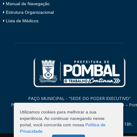
Manual de Navegação
Estrutura Organizacional
Lista de Médicos
PAÇO MUNICIPAL - "SEDE DO PODER EXECUTIVO"
Praça Monsenhor Valeriano, 15 – Centro CEP. 58840-000 – Po
Paraíba
Utilizamos cookies para melhorar a sua
experiência. Ao continuar navegando nesse
Expediente: Segunda à Sexta: 8h às 12h e 14h às 18h.
portal, você concorda com nossa
Política de
Privacidade
.