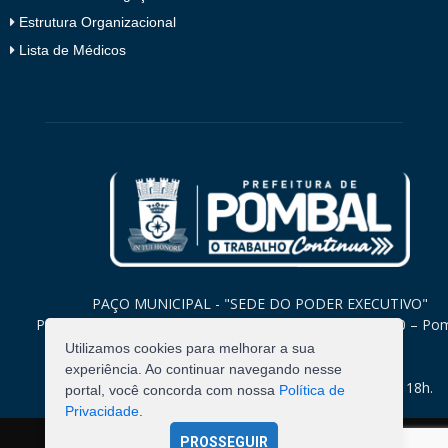
Estrutura Organizacional
Lista de Médicos
PAÇO MUNICIPAL - "SEDE DO PODER EXECUTIVO"
Praça Monsenhor Valeriano, 15 – Centro CEP. 58840-000 – Po
Paraíba
Utilizamos cookies para melhorar a sua
experiência. Ao continuar navegando nesse
Expediente: Segunda à Sexta: 8h às 12h e 14h às 18h.
portal, você concorda com nossa
Política de
Privacidade
.
PROSSEGUIR
©
2026
Pombal - Prefeitura Municipal. Todos os Direitos