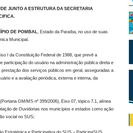
AÚDE JUNTO A ESTRUTURA DA SECRETARIA
IFICA.
ÍPIO DE POMBAL
, Estado da Paraíba, no uso de suas
nica Municipal.
nciso I da Constituição Federal de 1988, que prevê a
de participação do usuário na administração pública direta e
 à prestação dos serviços públicos em geral, asseguradas a
rio e a avaliação periódica, externa e interna, da
ortaria GM/MS nº 399/2006), Eixo 07, tópico 7.1, alínea
entação de Ouvidorias nos municípios e estados como ação
ção social no SUS;
ão Estratégica e Participativa do SUS – ParticipaSUS