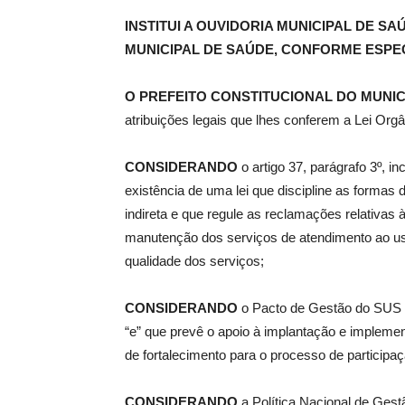
INSTITUI A OUVIDORIA MUNICIPAL DE S
MUNICIPAL DE SAÚDE, CONFORME ESPEC
de
O PREFEITO CONSTITUCIONAL DO MUNIC
atribuições legais que lhes conferem a Lei Orgâ
Pombal
CONSIDERANDO
o artigo 37, parágrafo 3º, i
existência de uma lei que discipline as formas 
indireta e que regule as reclamações relativas
manutenção dos serviços de atendimento ao usuá
qualidade dos serviços;
CONSIDERANDO
o Pacto de Gestão do SUS (P
“e” que prevê o apoio à implantação e implem
de fortalecimento para o processo de participa
CONSIDERANDO
a Política Nacional de Gest