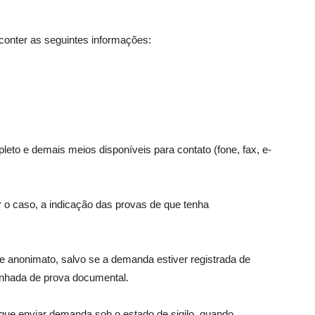
conter as seguintes informações:
leto e demais meios disponíveis para contato (fone, fax, e-
or o caso, a indicação das provas de que tenha
 anonimato, salvo se a demanda estiver registrada de
nhada de prova documental.
que enviar demanda sob o estado de sigilo, quando