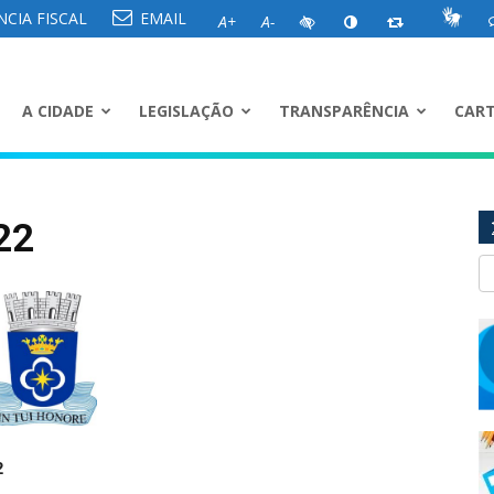
CIA FISCAL
EMAIL
A+
A-
A CIDADE
LEGISLAÇÃO
TRANSPARÊNCIA
CART
22
2