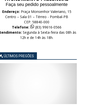
Faça seu pedido pessoalmente
Endereço:
Praça Monsenhor Valeriano, 15
Centro – Sala 01 – Térreo - Pombal-PB
CEP. 58840-000
Telefone:
(83) 99616-0566
tendimento:
Segunda à Sexta-feira das 08h às
12h e de 14h às 18h.
ÚLTIMOS PREGÕES
AVISO
AVISO
AVISO
AVISO
AVISO
LICITAÇÃO
LICITAÇÃO
LICITAÇÃO
LICITAÇÃO
LICITAÇÃO
CONCORRÊNCIA
CONCORRÊNCIA
CONCORRÊNCIA
CONCORRÊNCIA
CONCORRÊNCIA
ELETRÔNICA
ELETRÔNICA
ELETRÔNICA
ELETRÔNICA
ELETRÔNICA
Nº
Nº
Nº
Nº
Nº
015/2026
014/2026
013/2026
012/2026
011/2026