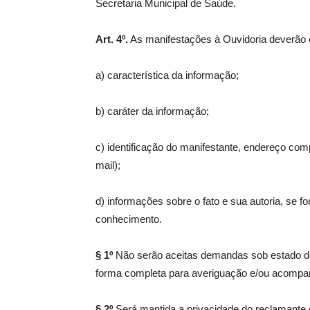
Secretaria Municipal de Saúde.
Art. 4º.
As manifestações à Ouvidoria deverão 
a) característica da informação;
b) caráter da informação;
c) identificação do manifestante, endereço comp
mail);
d) informações sobre o fato e sua autoria, se f
conhecimento.
§ 1º
Não serão aceitas demandas sob estado de
forma completa para averiguação e/ou acompa
§ 2º
Será mantida a privacidade do reclamante 