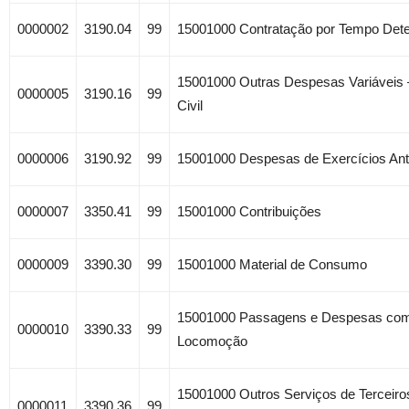
0000002
3190.04
99
15001000 Contratação por Tempo Det
15001000 Outras Despesas Variáveis 
0000005
3190.16
99
Civil
0000006
3190.92
99
15001000 Despesas de Exercícios Ant
0000007
3350.41
99
15001000 Contribuições
0000009
3390.30
99
15001000 Material de Consumo
15001000 Passagens e Despesas co
0000010
3390.33
99
Locomoção
15001000 Outros Serviços de Terceir
0000011
3390.36
99