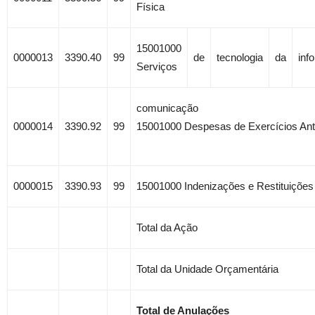
Física
15001000
0000013
3390.40
99
de
tecnologia
da
inf
Serviços
comunicação
0000014
3390.92
99
15001000 Despesas de Exercícios Ant
0000015
3390.93
99
15001000 Indenizações e Restituições
Total da Ação
Total da Unidade Orçamentária
Total de Anulações