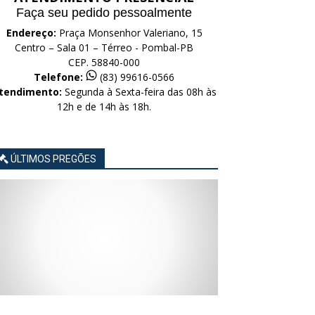
Faça seu pedido pessoalmente
Endereço:
Praça Monsenhor Valeriano, 15
Centro – Sala 01 – Térreo - Pombal-PB
CEP. 58840-000
Telefone:
(83) 99616-0566
tendimento:
Segunda à Sexta-feira das 08h às
12h e de 14h às 18h.
ÚLTIMOS PREGÕES
AVISO
AVISO
AVISO
AVISO
AVISO
LICITAÇÃO
LICITAÇÃO
LICITAÇÃO
LICITAÇÃO
LICITAÇÃO
CONCORRÊNCIA
CONCORRÊNCIA
CONCORRÊNCIA
CONCORRÊNCIA
CONCORRÊNCIA
ELETRÔNICA
ELETRÔNICA
ELETRÔNICA
ELETRÔNICA
ELETRÔNICA
Nº
Nº
Nº
Nº
Nº
015/2026
014/2026
013/2026
012/2026
011/2026