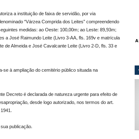
toriza a instituição de faixa de servidão, por via
ral denominado “Várzea Comprida dos Leites” compreendendo
seguintes medidas: ao Oeste: 100,00m; ao Leste: 89,93m;
es a José Raimundo Leite (Livro 3-AA, fls. 169v e matrícula
A
te de Almeida e José Cavalcante Leite (Livro 2-D, fls. 33 e
a-se à ampliação do cemitério público situada na
te Decreto é declarada de natureza urgente para efeito de
sapropriação, desde logo autorizado, nos termos do art.
 1941.
 sua publicação.