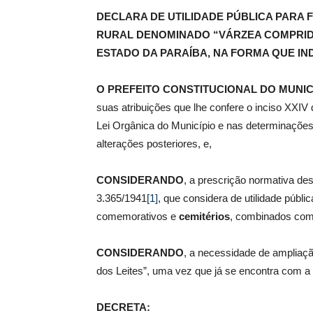
DECLARA DE UTILIDADE PÚBLICA PARA 
RURAL DENOMINADO “VÁRZEA COMPRIDA
de
ESTADO DA PARAÍBA, NA FORMA QUE IND
O PREFEITO CONSTITUCIONAL DO MUNIC
suas atribuições que lhe confere o inciso XXIV d
Pombal
Lei Orgânica do Município e nas determinações 
alterações posteriores, e,
CONSIDERANDO
, a prescrição normativa desc
3.365/1941
[1]
, que considera de utilidade públ
comemorativos e
cemitérios
, combinados com 
CONSIDERANDO
, a necessidade de ampliaç
dos Leites”, uma vez que já se encontra com 
DECRETA: