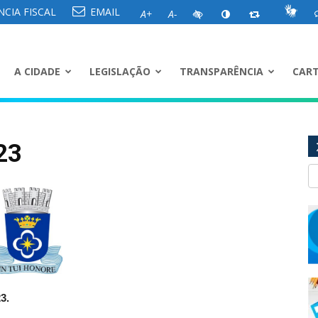
CIA FISCAL
EMAIL
A+
A-
A CIDADE
LEGISLAÇÃO
TRANSPARÊNCIA
CART
23
3.