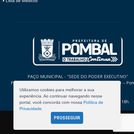
Lista de Médicos
PAÇO MUNICIPAL - "SEDE DO PODER EXECUTIVO"
Praça Monsenhor Valeriano, 15 – Centro CEP. 58840-000 – Po
Paraíba
Utilizamos cookies para melhorar a sua
experiência. Ao continuar navegando nesse
Expediente: Segunda à Sexta: 8h às 12h e 14h às 18h.
portal, você concorda com nossa
Política de
Privacidade
.
PROSSEGUIR
©
2026
Pombal - Prefeitura Municipal. Todos os Direitos
Reservados.