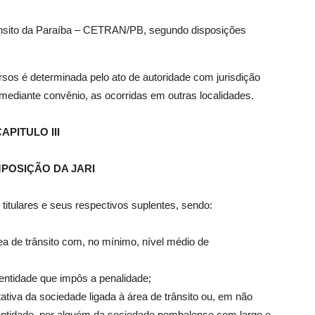
ânsito da Paraíba – CETRAN/PB, segundo disposições
sos é determinada pelo ato de autoridade com jurisdição
 mediante convênio, as ocorridas em outras localidades.
APITULO III
POSIÇÃO DA JARI
itulares e seus respectivos suplentes, sendo:
a de trânsito com, no mínimo, nível médio de
entidade que impôs a penalidade;
ativa da sociedade ligada à área de trânsito ou, em não
a entidade, por alguém da sociedade pombalense com largo e