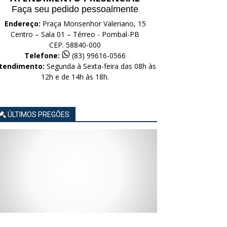
Faça seu pedido pessoalmente
Endereço:
Praça Monsenhor Valeriano, 15
Centro – Sala 01 – Térreo - Pombal-PB
CEP. 58840-000
Telefone:
(83) 99616-0566
tendimento:
Segunda à Sexta-feira das 08h às
12h e de 14h às 18h.
ÚLTIMOS PREGÕES
AVISO
AVISO
AVISO
AVISO
AVISO
LICITAÇÃO
LICITAÇÃO
LICITAÇÃO
LICITAÇÃO
LICITAÇÃO
CONCORRÊNCIA
CONCORRÊNCIA
CONCORRÊNCIA
CONCORRÊNCIA
CONCORRÊNCIA
ELETRÔNICA
ELETRÔNICA
ELETRÔNICA
ELETRÔNICA
ELETRÔNICA
Nº
Nº
Nº
Nº
Nº
015/2026
014/2026
013/2026
012/2026
011/2026