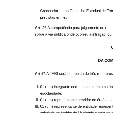
Credenciar-se no Conselho Estadual de Tr
previstas em lei.
Art. 4º.
A competência para julgamento de recur
sobre a via pública onde ocorreu a infração, ou
C
DA COM
Art.5º.
A JARI será composta de três membros t
01 (um) integrante com conhecimento na áre
escolaridade;
01 (um) representante servidor do órgão ou 
01 (um) representante de entidade represent
existindo no âmbito do Município a referid