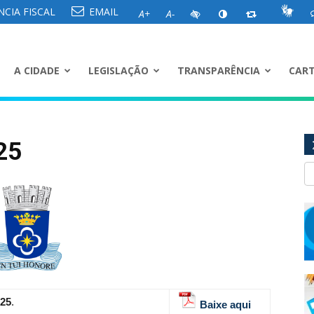
CIA FISCAL
EMAIL
A+
A-
A CIDADE
LEGISLAÇÃO
TRANSPARÊNCIA
CART
25
025
.
Baixe aqui