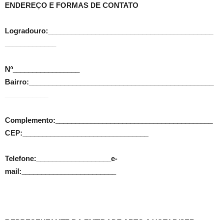
ENDEREÇO E FORMAS DE CONTATO
Logradouro:__________________________________________
_____________
Nº_________________
Bairro:_______________________________________________
___________
Complemento:________________________________________
CEP:________________________________
Telefone:___________________e-
mail:________________________