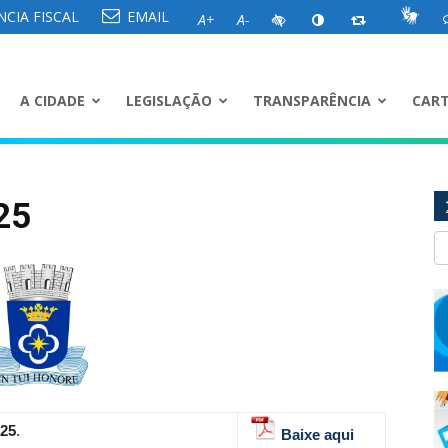
CIA FISCAL
EMAIL
A+
A-
A CIDADE
LEGISLAÇÃO
TRANSPARÊNCIA
CART
25
025
.
Baixe aqui