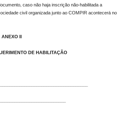
documento, caso não haja inscrição não-habilitada a
sociedade civil organizada junto ao COMPIR acontecerá no
ANEXO II
ERIMENTO DE HABILITAÇÃO
___________________________________
___________________________