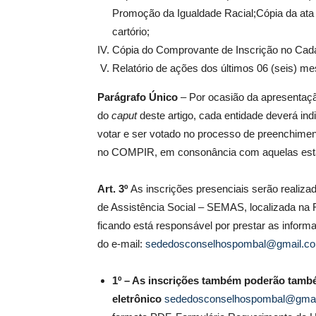
Promoção da Igualdade Racial;Cópia da ata d
cartório;
Cópia do Comprovante de Inscrição no Cad
Relatório de ações dos últimos 06 (seis) me
Parágrafo Único
– Por ocasião da apresentaçã
do
caput
deste artigo, cada entidade deverá in
votar e ser votado no processo de preenchime
no COMPIR, em consonância com aquelas estabe
Art. 3º
As inscrições presenciais serão realiza
de Assistência Social – SEMAS, localizada n
ficando está responsável por prestar as inform
do e-mail:
sededosconselhospombal@gmail.c
1º – As inscrições também poderão també
eletrônico
sededosconselhospombal@gmai