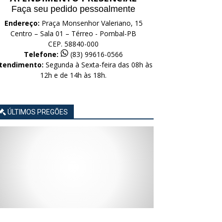
Faça seu pedido pessoalmente
Endereço:
Praça Monsenhor Valeriano, 15
Centro – Sala 01 – Térreo - Pombal-PB
CEP. 58840-000
Telefone:
(83) 99616-0566
tendimento:
Segunda à Sexta-feira das 08h às
12h e de 14h às 18h.
ÚLTIMOS PREGÕES
AVISO
AVISO
AVISO
AVISO
AVISO
LICITAÇÃO
LICITAÇÃO
LICITAÇÃO
LICITAÇÃO
LICITAÇÃO
CONCORRÊNCIA
CONCORRÊNCIA
CONCORRÊNCIA
CONCORRÊNCIA
CONCORRÊNCIA
ELETRÔNICA
ELETRÔNICA
ELETRÔNICA
ELETRÔNICA
ELETRÔNICA
Nº
Nº
Nº
Nº
Nº
015/2026
014/2026
013/2026
012/2026
011/2026