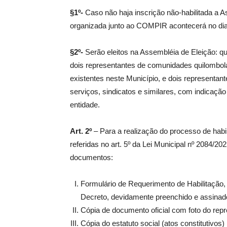
§1º-
Caso não haja inscrição não-habilitada a A
organizada junto ao COMPIR acontecerá no dia
§2º-
Serão eleitos na Assembléia de Eleição: qu
dois representantes de comunidades quilombola
existentes neste Município, e dois representan
serviços, sindicatos e similares, com indicaç
entidade.
Art. 2º
– Para a realização do processo de habili
referidas no art. 5º da Lei Municipal nº 2084/2
documentos:
Formulário de Requerimento de Habilitação,
Decreto, devidamente preenchido e assinado
Cópia de documento oficial com foto do rep
Cópia do estatuto social (atos constitutivos)