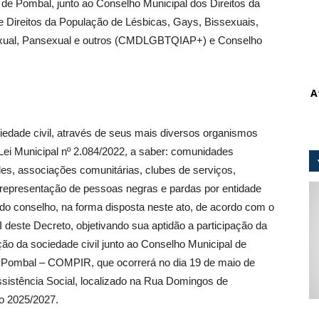
o de Pombal, junto ao Conselho Municipal dos Direitos da
 Direitos da População de Lésbicas, Gays, Bissexuais,
ssexual, Pansexual e outros (CMDLGBTQIAP+) e Conselho
A
iedade civil, através de seus mais diversos organismos
ei Municipal nº 2.084/2022, a saber: comunidades
des, associações comunitárias, clubes de serviços,
r representação de pessoas negras e pardas por entidade
ido conselho, na forma disposta neste ato, de acordo com o
deste Decreto, objetivando sua aptidão a participação da
ão da sociedade civil junto ao Conselho Municipal de
 Pombal – COMPIR, que ocorrerá no dia 19 de maio de
Assistência Social, localizado na Rua Domingos de
o 2025/2027.