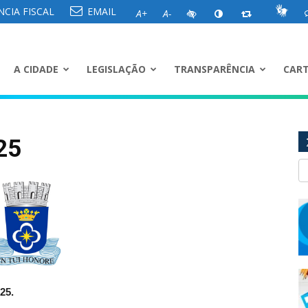
CIA FISCAL
EMAIL
A+
A-
A CIDADE
LEGISLAÇÃO
TRANSPARÊNCIA
CART
25
25.