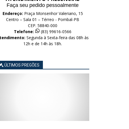
Faça seu pedido pessoalmente
Endereço:
Praça Monsenhor Valeriano, 15
Centro – Sala 01 – Térreo - Pombal-PB
CEP. 58840-000
Telefone:
(83) 99616-0566
tendimento:
Segunda à Sexta-feira das 08h às
12h e de 14h às 18h.
ÚLTIMOS PREGÕES
AVISO
AVISO
AVISO
AVISO
AVISO
LICITAÇÃO
LICITAÇÃO
LICITAÇÃO
LICITAÇÃO
LICITAÇÃO
CONCORRÊNCIA
CONCORRÊNCIA
CONCORRÊNCIA
CONCORRÊNCIA
CONCORRÊNCIA
ELETRÔNICA
ELETRÔNICA
ELETRÔNICA
ELETRÔNICA
ELETRÔNICA
Nº
Nº
Nº
Nº
Nº
015/2026
014/2026
013/2026
012/2026
011/2026