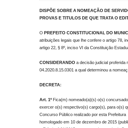
DISPÕE SOBRE A NOMEAÇÃO DE SERVI
de
PROVAS E TITULOS DE QUE TRATA O EDIT
O
PREFEITO CONSTITUCIONAL DO MUNIC
atribuições legais que lhe confere o artigo 78,
Pombal
artigo 22, § 8º, inciso VI da Constituição Estadu
CONSIDERANDO
a decisão judicial proferid
04.2020.8.15.0301 a qual determinou a nomeaç
DECRETA:
Art. 1º
Fica(m) nomeado(a)(s) o(s) concursado(a
exercer o(s) respectivo(s) cargo(s), para o(s) q
Concurso Público realizado por esta Prefeitur
homologado em 10 de dezembro de 2015 (publi