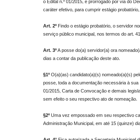
o Edital n.º 01/2015, e prorrogado por via do 
caráter efetivo, para cumprir estágio probatóri
Art. 2º
Findo o estágio probatório, o servidor n
serviço público municipal, nos termos do art. 4
Art. 3º
A posse do(a) servidor(a) ora nomeado(a
dias a contar da publicação deste ato.
§1º
O(a)(as) candidato(a)(s) nomeado(a)(s) pel
posse, toda a documentação necessária à sua in
01/2015, Carta de Convocação e demais legislaç
O
sem efeito o seu respectivo ato de nomeação.
ÊNCIA
ICA
§2º
Uma vez empossado em seu respectivo cargo
Administração Municipal, em até 15 (quinze) di
Art. 4°
Fica autorizada a Secretaria Municipal d