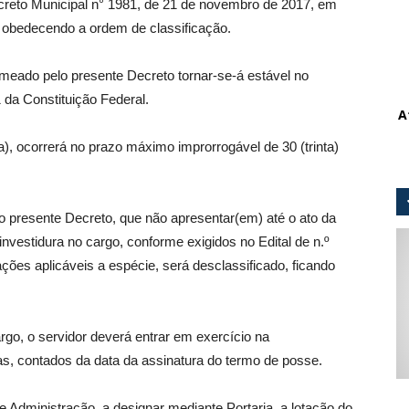
Decreto Municipal n° 1981, de 21 de novembro de 2017, em
o, obedecendo a ordem de classificação.
omeado pelo presente Decreto tornar-se-á estável no
1 da Constituição Federal.
A
), ocorrerá no prazo máximo improrrogável de 30 (trinta)
o presente Decreto, que não apresentar(em) até o ato da
vestidura no cargo, conforme exigidos no Edital de n.º
ões aplicáveis a espécie, será desclassificado, ficando
, o servidor deverá entrar em exercício na
as, contados da data da assinatura do termo de posse.
e Administração, a designar mediante Portaria, a lotação do