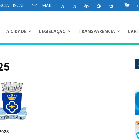
CIA FISCAL
EMAIL
A+
A-
A CIDADE
LEGISLAÇÃO
TRANSPARÊNCIA
CART
25
025.