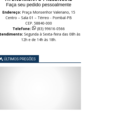
Faça seu pedido pessoalmente
Endereço:
Praça Monsenhor Valeriano, 15
Centro – Sala 01 – Térreo - Pombal-PB
CEP. 58840-000
Telefone:
(83) 99616-0566
tendimento:
Segunda à Sexta-feira das 08h às
12h e de 14h às 18h.
ÚLTIMOS PREGÕES
AVISO
AVISO
AVISO
AVISO
AVISO
LICITAÇÃO
LICITAÇÃO
LICITAÇÃO
LICITAÇÃO
LICITAÇÃO
CONCORRÊNCIA
CONCORRÊNCIA
CONCORRÊNCIA
CONCORRÊNCIA
CONCORRÊNCIA
ELETRÔNICA
ELETRÔNICA
ELETRÔNICA
ELETRÔNICA
ELETRÔNICA
Nº
Nº
Nº
Nº
Nº
015/2026
014/2026
013/2026
012/2026
011/2026