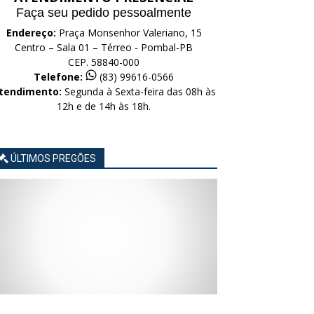
Faça seu pedido pessoalmente
Endereço:
Praça Monsenhor Valeriano, 15
Centro – Sala 01 – Térreo - Pombal-PB
CEP. 58840-000
Telefone:
(83) 99616-0566
tendimento:
Segunda à Sexta-feira das 08h às
12h e de 14h às 18h.
ÚLTIMOS PREGÕES
AVISO
AVISO
AVISO
AVISO
AVISO
LICITAÇÃO
LICITAÇÃO
LICITAÇÃO
LICITAÇÃO
LICITAÇÃO
CONCORRÊNCIA
CONCORRÊNCIA
CONCORRÊNCIA
CONCORRÊNCIA
CONCORRÊNCIA
ELETRÔNICA
ELETRÔNICA
ELETRÔNICA
ELETRÔNICA
ELETRÔNICA
Nº
Nº
Nº
Nº
Nº
015/2026
014/2026
013/2026
012/2026
011/2026