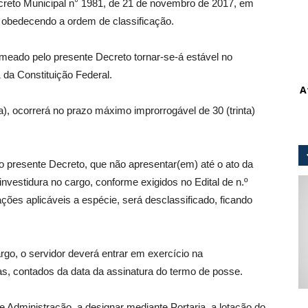
Decreto Municipal n° 1981, de 21 de novembro de 2017, em
o, obedecendo a ordem de classificação.
omeado pelo presente Decreto tornar-se-á estável no
1 da Constituição Federal.
A
), ocorrerá no prazo máximo improrrogável de 30 (trinta)
o presente Decreto, que não apresentar(em) até o ato da
vestidura no cargo, conforme exigidos no Edital de n.º
ões aplicáveis a espécie, será desclassificado, ficando
, o servidor deverá entrar em exercício na
as, contados da data da assinatura do termo de posse.
e Administração, a designar mediante Portaria, a lotação do