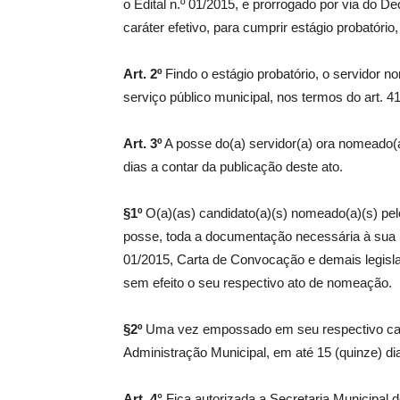
o Edital n.º 01/2015, e prorrogado por via do 
caráter efetivo, para cumprir estágio probatóri
Art. 2º
Findo o estágio probatório, o servidor n
serviço público municipal, nos termos do art. 4
Art. 3º
A posse do(a) servidor(a) ora nomeado(a
dias a contar da publicação deste ato.
§1º
O(a)(as) candidato(a)(s) nomeado(a)(s) pel
posse, toda a documentação necessária à sua in
01/2015, Carta de Convocação e demais legislaç
sem efeito o seu respectivo ato de nomeação.
§2º
Uma vez empossado em seu respectivo cargo
Administração Municipal, em até 15 (quinze) di
Art. 4°
Fica autorizada a Secretaria Municipal d