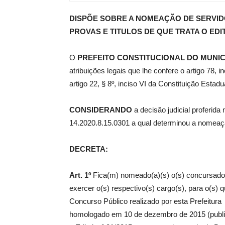
DISPÕE SOBRE A NOMEAÇÃO DE SERVI
de
PROVAS E TITULOS DE QUE TRATA O EDIT
O
PREFEITO CONSTITUCIONAL DO MUNIC
atribuições legais que lhe confere o artigo 78,
Pombal
artigo 22, § 8º, inciso VI da Constituição Estadu
CONSIDERANDO
a decisão judicial proferid
14.2020.8.15.0301 a qual determinou a nomeaç
DECRETA:
Art. 1º
Fica(m) nomeado(a)(s) o(s) concursado(a
exercer o(s) respectivo(s) cargo(s), para o(s) q
Concurso Público realizado por esta Prefeitur
homologado em 10 de dezembro de 2015 (publi