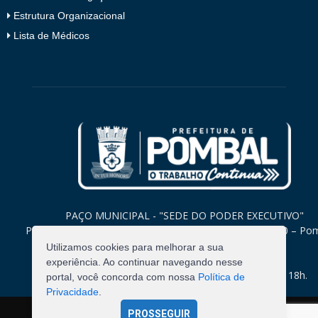
Estrutura Organizacional
Lista de Médicos
PAÇO MUNICIPAL - "SEDE DO PODER EXECUTIVO"
Praça Monsenhor Valeriano, 15 – Centro CEP. 58840-000 – Po
Paraíba
Utilizamos cookies para melhorar a sua
experiência. Ao continuar navegando nesse
Expediente: Segunda à Sexta: 8h às 12h e 14h às 18h.
portal, você concorda com nossa
Política de
Privacidade
.
PROSSEGUIR
©
2026
Pombal - Prefeitura Municipal. Todos os Direitos