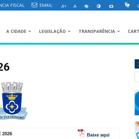
CIA FISCAL
EMAIL
A+
A-
A CIDADE
LEGISLAÇÃO
TRANSPARÊNCIA
CART
26
 2026
Baixe aqui