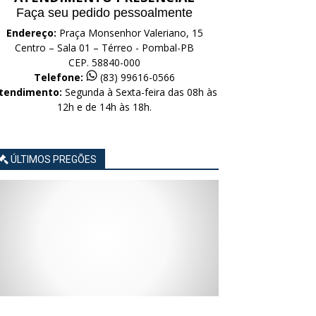
Faça seu pedido pessoalmente
Endereço:
Praça Monsenhor Valeriano, 15
Centro – Sala 01 – Térreo - Pombal-PB
CEP. 58840-000
Telefone:
(83) 99616-0566
tendimento:
Segunda à Sexta-feira das 08h às
12h e de 14h às 18h.
ÚLTIMOS PREGÕES
AVISO
AVISO
AVISO
AVISO
AVISO
LICITAÇÃO
LICITAÇÃO
LICITAÇÃO
LICITAÇÃO
LICITAÇÃO
CONCORRÊNCIA
CONCORRÊNCIA
CONCORRÊNCIA
CONCORRÊNCIA
CONCORRÊNCIA
ELETRÔNICA
ELETRÔNICA
ELETRÔNICA
ELETRÔNICA
ELETRÔNICA
Nº
Nº
Nº
Nº
Nº
015/2026
014/2026
013/2026
012/2026
011/2026