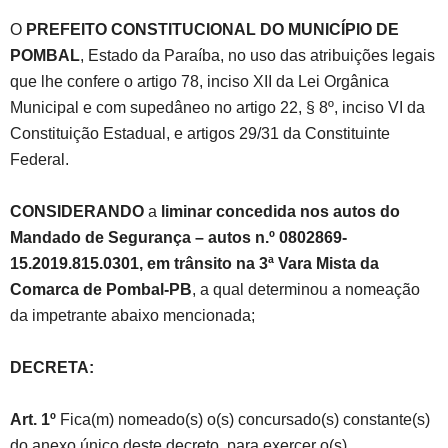
O
PREFEITO CONSTITUCIONAL DO MUNICÍPIO DE
POMBAL
, Estado da Paraíba, no uso das atribuições legais
que lhe confere o artigo 78, inciso XII da Lei Orgânica
Municipal e com supedâneo no artigo 22, § 8º, inciso VI da
Constituição Estadual, e artigos 29/31 da Constituinte
Federal.
CONSIDERANDO
a
liminar concedida nos autos do
Mandado de Segurança – autos n.º 0802869-
15.2019.815.0301, em trânsito na 3ª Vara Mista da
Comarca de Pombal-PB
, a qual determinou a nomeação
da impetrante abaixo mencionada;
DECRETA:
Art. 1º
Fica(m) nomeado(s) o(s) concursado(s) constante(s)
do anexo único deste decreto, para exercer o(s)