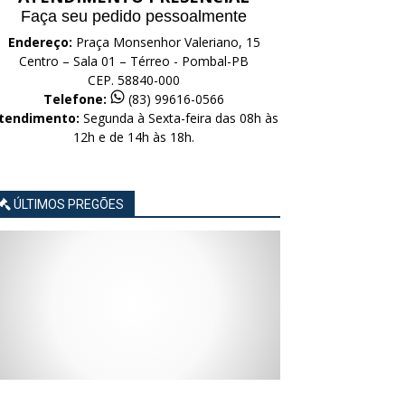
Faça seu pedido pessoalmente
Endereço:
Praça Monsenhor Valeriano, 15
Centro – Sala 01 – Térreo - Pombal-PB
CEP. 58840-000
Telefone:
(83) 99616-0566
tendimento:
Segunda à Sexta-feira das 08h às
12h e de 14h às 18h.
ÚLTIMOS PREGÕES
AVISO
AVISO
AVISO
AVISO
AVISO
LICITAÇÃO
LICITAÇÃO
LICITAÇÃO
LICITAÇÃO
LICITAÇÃO
CONCORRÊNCIA
CONCORRÊNCIA
CONCORRÊNCIA
CONCORRÊNCIA
CONCORRÊNCIA
ELETRÔNICA
ELETRÔNICA
ELETRÔNICA
ELETRÔNICA
ELETRÔNICA
Nº
Nº
Nº
Nº
Nº
015/2026
014/2026
013/2026
012/2026
011/2026