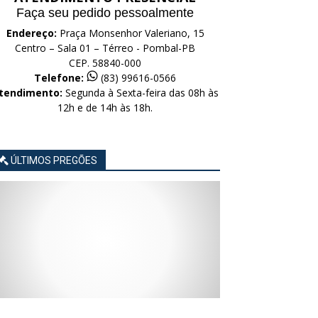
Faça seu pedido pessoalmente
Endereço:
Praça Monsenhor Valeriano, 15
Centro – Sala 01 – Térreo - Pombal-PB
CEP. 58840-000
Telefone:
(83) 99616-0566
tendimento:
Segunda à Sexta-feira das 08h às
12h e de 14h às 18h.
ÚLTIMOS PREGÕES
AVISO
AVISO
AVISO
AVISO
AVISO
LICITAÇÃO
LICITAÇÃO
LICITAÇÃO
LICITAÇÃO
LICITAÇÃO
CONCORRÊNCIA
CONCORRÊNCIA
CONCORRÊNCIA
CONCORRÊNCIA
CONCORRÊNCIA
ELETRÔNICA
ELETRÔNICA
ELETRÔNICA
ELETRÔNICA
ELETRÔNICA
Nº
Nº
Nº
Nº
Nº
015/2026
014/2026
013/2026
012/2026
011/2026