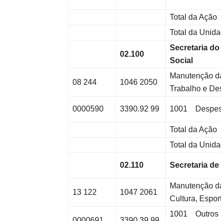
Total da Ação
Total da Unid
Secretaria d
02.100
Social
Manutenção da
08 244
1046 2050
Trabalho e De
0000590
3390.92 99
1001 Despesas
Total da Ação
Total da Unid
02.110
Secretaria de
Manutenção da
13 122
1047 2061
Cultura, Espor
1001 Outros S
0000691
3390.39 99