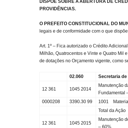
DISPÕE SOBRE A ABERTURA DE CRÉD
PROVIDÊNCIAS.
de
O PREFEITO CONSTITUCIONAL DO MUN
legais e de conformidade com o que dispõe
Art. 1º – Fica autorizado o Crédito Adicio
Pombal
Milhão, Quatrocentos e Vinte e Quatro Mil 
de dotações no Orçamento vigente, como s
02.060
Secretaria d
Manutenção da
12 361
1045 2014
Fundamental
0000208
3390.30 99
1001 Materia
Total da Ação
Manutenção d
12 361
1045 2015
– 60%