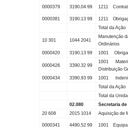
0000379
3190.04 99
1211 Contrat
0000381
3190.13 99
1211 Obrigaç
Total da Ação
Manutenção da
10 301
1044 2041
Ordinários
0000420
3190.13 99
1001 Obrigaç
1001 Materia
0000426
3390.32 99
Distribuição Gr
0000434
3390.93 99
1001 Indeniz
Total da Ação
Total da Unid
02.080
Secretaria de
20 608
2015 1014
Aquisição de 
0000341
4490.52 99
1001 Equipam