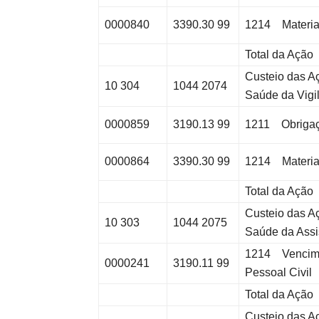
0000840
3390.30 99
1214 Materia
Total da Ação
Custeio das A
10 304
1044 2074
Saúde da Vigi
0000859
3190.13 99
1211 Obrigaç
0000864
3390.30 99
1214 Materia
Total da Ação
Custeio das A
10 303
1044 2075
Saúde da Assi
1214 Vencime
0000241
3190.11 99
Pessoal Civil
Total da Ação
Custeio das A