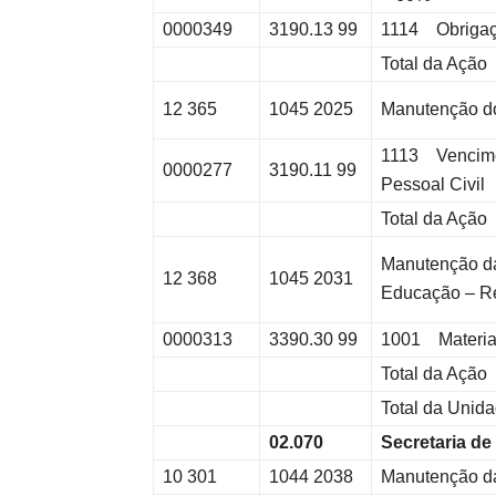
0000349
3190.13 99
1114 Obrigaç
Total da Ação
12 365
1045 2025
Manutenção do
1113 Vencime
0000277
3190.11 99
Pessoal Civil
Total da Ação
Manutenção da
12 368
1045 2031
Educação – Re
0000313
3390.30 99
1001 Materia
Total da Ação
Total da Unid
02.070
Secretaria d
10 301
1044 2038
Manutenção da