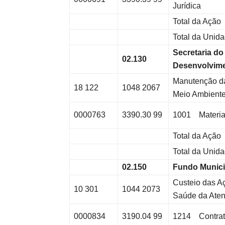
Jurídica
Total da Ação
Total da Unid
Secretaria do
02.130
Desenvolvime
Manutenção da
18 122
1048 2067
Meio Ambiente
0000763
3390.30 99
1001 Materia
Total da Ação
Total da Unid
02.150
Fundo Munici
Custeio das A
10 301
1044 2073
Saúde da Ate
0000834
3190.04 99
1214 Contrat