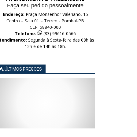
Faça seu pedido pessoalmente
Endereço:
Praça Monsenhor Valeriano, 15
Centro – Sala 01 – Térreo - Pombal-PB
CEP. 58840-000
Telefone:
(83) 99616-0566
tendimento:
Segunda à Sexta-feira das 08h às
12h e de 14h às 18h.
ÚLTIMOS PREGÕES
AVISO
AVISO
AVISO
AVISO
AVISO
LICITAÇÃO
LICITAÇÃO
LICITAÇÃO
LICITAÇÃO
LICITAÇÃO
CONCORRÊNCIA
CONCORRÊNCIA
CONCORRÊNCIA
CONCORRÊNCIA
CONCORRÊNCIA
ELETRÔNICA
ELETRÔNICA
ELETRÔNICA
ELETRÔNICA
ELETRÔNICA
Nº
Nº
Nº
Nº
Nº
015/2026
014/2026
013/2026
012/2026
011/2026