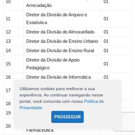
10
01
Arrecadação
Diretor da Divisão de Arquivo e
11
01
Estatística
12
Diretor da Divisão de Almoxarifado
01
13
Diretor da Divisão de Ensino Urbano
01
14
Diretor da Divisão de Ensino Rural
01
Diretor da Divisão de Apoio
15
01
Pedagógico
16
Diretor da Divisão de Informática
01
Diretor da Divisão de Controle,
Utilizamos cookies para melhorar a sua
17
01
Avaliação, Regulação e Auditoria
experiência. Ao continuar navegando nesse
portal, você concorda com nossa
Política de
18
Diretor da Divisão de Finanças
01
Privacidade
.
19
Diretor da Divisão de Administração
01
PROSSEGUIR
Diretor da Divisão de Assistência
20
01
Farmacêutica