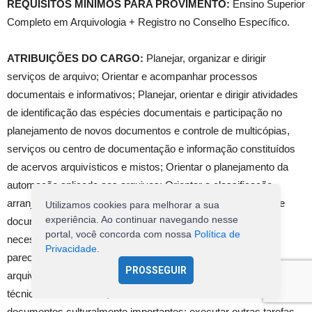
REQUISITOS MÍNIMOS PARA PROVIMENTO:
Ensino Superior
Completo em Arquivologia + Registro no Conselho Específico.
ATRIBUIÇÕES DO CARGO:
Planejar, organizar e dirigir
serviços de arquivo; Orientar e acompanhar processos
documentais e informativos; Planejar, orientar e dirigir atividades
de identificação das espécies documentais e participação no
planejamento de novos documentos e controle de multicópias,
serviços ou centro de documentação e informação constituídos
de acervos arquivísticos e mistos; Orientar o planejamento da
automação aplicada aos arquivos; Orientar a classificação,
arranjo e descrição de documentos, a avaliação e seleção de
Utilizamos cookies para melhorar a sua
experiência. Ao continuar navegando nesse
documentos, para fins de preservação; promover medidas
portal, você concorda com nossa
Política de
necessárias à conservação de documentos; elaboração de
Privacidade
.
pareceres e trabalhos de complexidade sobre assuntos
PROSSEGUIR
arquivísticos; Assessorar aos trabalhos de pesquisa científica ou
técnico-administrativa; Desenvolver de estudos sobre
documentos culturalmente importantes; executar outras tarefas