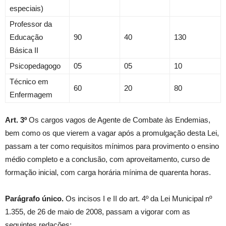
especiais)
Professor da
Educação
90
40
130
Básica II
Psicopedagogo
05
05
10
Técnico em
60
20
80
Enfermagem
Art. 3º
Os cargos vagos de Agente de Combate às Endemias,
bem como os que vierem a vagar após a promulgação desta Lei,
passam a ter como requisitos mínimos para provimento o ensino
médio completo e a conclusão, com aproveitamento, curso de
formação inicial, com carga horária mínima de quarenta horas.
Parágrafo único.
Os incisos I e II do art. 4º da Lei Municipal nº
1.355, de 26 de maio de 2008, passam a vigorar com as
seguintes redações: