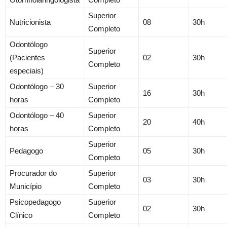
Superior
Nutricionista
08
30h
Completo
Odontólogo
Superior
(Pacientes
02
30h
Completo
especiais)
Odontólogo – 30
Superior
16
30h
horas
Completo
Odontólogo – 40
Superior
20
40h
horas
Completo
Superior
Pedagogo
05
30h
Completo
Procurador do
Superior
03
30h
Município
Completo
Psicopedagogo
Superior
02
30h
Clínico
Completo