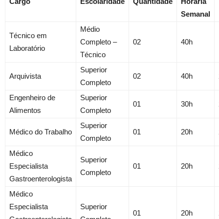
Cargo
Escolaridade
Quantidade
Horária
Semanal
Médio
Técnico em
Completo –
02
40h
Laboratório
Técnico
Superior
Arquivista
02
40h
Completo
Engenheiro de
Superior
01
30h
Alimentos
Completo
Superior
Médico do Trabalho
01
20h
Completo
Médico
Superior
Especialista
01
20h
Completo
Gastroenterologista
Médico
Especialista
Superior
01
20h