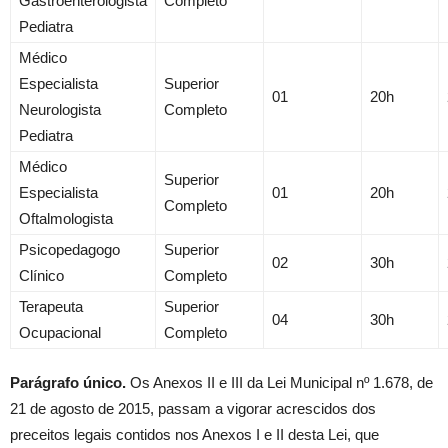
Gastroenterologista
Completo
Pediatra
Médico
Especialista
Superior
01
20h
Neurologista
Completo
Pediatra
Médico
Superior
Especialista
01
20h
Completo
Oftalmologista
Psicopedagogo
Superior
02
30h
Clínico
Completo
Terapeuta
Superior
04
30h
Ocupacional
Completo
Parágrafo único.
Os Anexos II e III da Lei Municipal nº 1.678, de
21 de agosto de 2015, passam a vigorar acrescidos dos
preceitos legais contidos nos Anexos I e II desta Lei, que