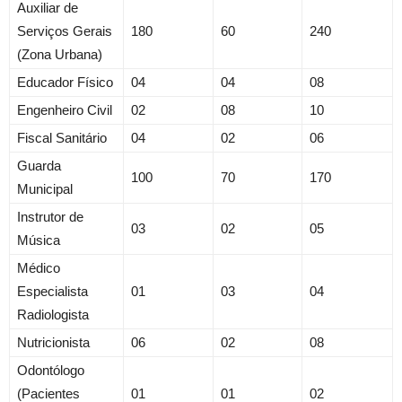
Auxiliar de
Serviços Gerais
180
60
240
(Zona Urbana)
Educador Físico
04
04
08
Engenheiro Civil
02
08
10
Fiscal Sanitário
04
02
06
Guarda
100
70
170
Municipal
Instrutor de
03
02
05
Música
Médico
Especialista
01
03
04
Radiologista
Nutricionista
06
02
08
Odontólogo
(Pacientes
01
01
02