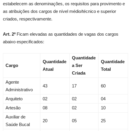
estabelecem as denominações, os requisitos para provimento e
as atribuições dos cargos de nível médio/técnico e superior
criados, respectivamente.
Art. 2º
Ficam elevadas as quantidades de vagas dos cargos
abaixo especificados:
Quantidade
Quantidade
Quantidade
Cargo
a Ser
Atual
Total
Criada
Agente
43
17
60
Administrativo
Arquiteto
02
02
04
Artesão
08
02
10
Auxiliar de
20
05
25
Saúde Bucal