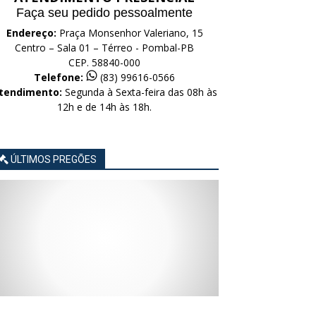
Faça seu pedido pessoalmente
Endereço:
Praça Monsenhor Valeriano, 15
Centro – Sala 01 – Térreo - Pombal-PB
CEP. 58840-000
Telefone:
(83) 99616-0566
tendimento:
Segunda à Sexta-feira das 08h às
12h e de 14h às 18h.
ÚLTIMOS PREGÕES
AVISO
AVISO
AVISO
AVISO
AVISO
LICITAÇÃO
LICITAÇÃO
LICITAÇÃO
LICITAÇÃO
LICITAÇÃO
CONCORRÊNCIA
CONCORRÊNCIA
CONCORRÊNCIA
CONCORRÊNCIA
CONCORRÊNCIA
ELETRÔNICA
ELETRÔNICA
ELETRÔNICA
ELETRÔNICA
ELETRÔNICA
Nº
Nº
Nº
Nº
Nº
015/2026
014/2026
013/2026
012/2026
011/2026