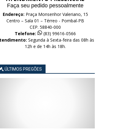
Faça seu pedido pessoalmente
Endereço:
Praça Monsenhor Valeriano, 15
Centro – Sala 01 – Térreo - Pombal-PB
CEP. 58840-000
Telefone:
(83) 99616-0566
tendimento:
Segunda à Sexta-feira das 08h às
12h e de 14h às 18h.
ÚLTIMOS PREGÕES
AVISO
AVISO
AVISO
AVISO
AVISO
LICITAÇÃO
LICITAÇÃO
LICITAÇÃO
LICITAÇÃO
LICITAÇÃO
CONCORRÊNCIA
CONCORRÊNCIA
CONCORRÊNCIA
CONCORRÊNCIA
CONCORRÊNCIA
ELETRÔNICA
ELETRÔNICA
ELETRÔNICA
ELETRÔNICA
ELETRÔNICA
Nº
Nº
Nº
Nº
Nº
015/2026
014/2026
013/2026
012/2026
011/2026