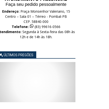
Faça seu pedido pessoalmente
Endereço:
Praça Monsenhor Valeriano, 15
Centro – Sala 01 – Térreo - Pombal-PB
CEP. 58840-000
Telefone:
(83) 99616-0566
tendimento:
Segunda à Sexta-feira das 08h às
12h e de 14h às 18h.
ÚLTIMOS PREGÕES
AVISO
AVISO
AVISO
AVISO
AVISO
LICITAÇÃO
LICITAÇÃO
LICITAÇÃO
LICITAÇÃO
LICITAÇÃO
CONCORRÊNCIA
CONCORRÊNCIA
CONCORRÊNCIA
CONCORRÊNCIA
CONCORRÊNCIA
ELETRÔNICA
ELETRÔNICA
ELETRÔNICA
ELETRÔNICA
ELETRÔNICA
Nº
Nº
Nº
Nº
Nº
015/2026
014/2026
013/2026
012/2026
011/2026