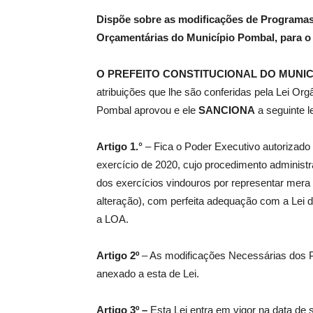
Dispõe sobre as modificações de Programas
Orçamentárias do Município Pombal, para o e
de
O PREFEITO CONSTITUCIONAL DO MUNIC
atribuições que lhe são conferidas pela Lei Or
Pombal aprovou e ele
SANCIONA
a seguinte le
Pombal
Artigo 1.°
– Fica o Poder Executivo autorizado a
exercício de 2020, cujo procedimento adminis
dos exercícios vindouros por representar mer
alteração), com perfeita adequação com a Lei 
a LOA.
Artigo 2º
– As modificações Necessárias dos 
anexado a esta de Lei.
Artigo 3º –
Esta Lei entra em vigor na data de