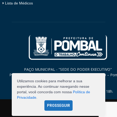
Lista de Médicos
PAÇO MUNICIPAL - "SEDE DO PODER EXECUTIVO"
Praça Monsenhor Valeriano, 15 – Centro CEP. 58840-000 – Po
Paraíba
Utilizamos cookies para melhorar a sua
experiência. Ao continuar navegando nesse
Expediente: Segunda à Sexta: 8h às 12h e 14h às 18h.
portal, você concorda com nossa
Política de
Privacidade
.
PROSSEGUIR
©
2026
Pombal - Prefeitura Municipal. Todos os Direitos
Reservados.