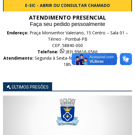
E-SIC - ABRIR OU CONSULTAR CHAMADO
ATENDIMENTO PRESENCIAL
Faça seu pedido pessoalmente
Endereço:
Praça Monsenhor Valeriano, 15 Centro – Sala 01 –
Térreo - Pombal-PB
CEP. 58840-000
Telefone:
(83) 99616-0566
Atendimento:
Segunda à Sexta-feira das 08h às 12h e de 14h às
18h.
ÚLTIMOS PREGÕES