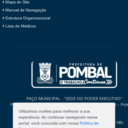
Mapa do Site
Manual de Navegação
Estrutura Organizacional
Lista de Médicos
PAÇO MUNICIPAL - "SEDE DO PODER EXECUTIVO"
Praça Monsenhor Valeriano, 15 – Centro CEP. 58840-000 – Po
Paraíba
Utilizamos cookies para melhorar a sua
experiência. Ao continuar navegando nesse
Expediente: Segunda à Sexta: 8h às 12h e 14h às 18h.
portal, você concorda com nossa
Política de