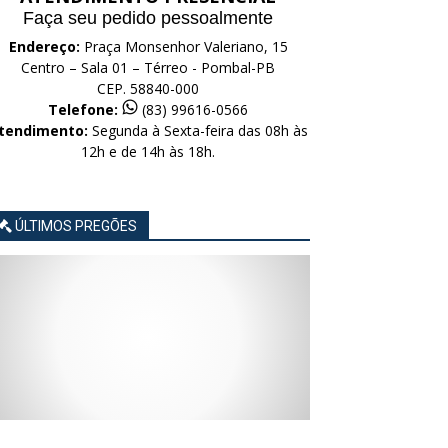
Faça seu pedido pessoalmente
Endereço:
Praça Monsenhor Valeriano, 15
Centro – Sala 01 – Térreo - Pombal-PB
CEP. 58840-000
Telefone:
(83) 99616-0566
tendimento:
Segunda à Sexta-feira das 08h às
12h e de 14h às 18h.
ÚLTIMOS PREGÕES
AVISO
AVISO
AVISO
AVISO
AVISO
LICITAÇÃO
LICITAÇÃO
LICITAÇÃO
LICITAÇÃO
LICITAÇÃO
CONCORRÊNCIA
CONCORRÊNCIA
CONCORRÊNCIA
CONCORRÊNCIA
CONCORRÊNCIA
ELETRÔNICA
ELETRÔNICA
ELETRÔNICA
ELETRÔNICA
ELETRÔNICA
Nº
Nº
Nº
Nº
Nº
015/2026
014/2026
013/2026
012/2026
011/2026