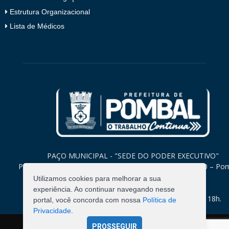
Estrutura Organizacional
Lista de Médicos
PAÇO MUNICIPAL - "SEDE DO PODER EXECUTIVO"
Praça Monsenhor Valeriano, 15 – Centro CEP. 58840-000 – Po
Paraíba
Utilizamos cookies para melhorar a sua
experiência. Ao continuar navegando nesse
Expediente: Segunda à Sexta: 8h às 12h e 14h às 18h.
portal, você concorda com nossa
Política de
Privacidade
.
PROSSEGUIR
©
2026
Pombal - Prefeitura Municipal. Todos os Direitos