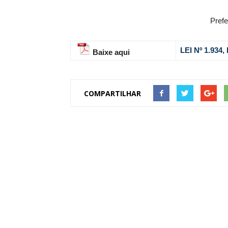
Prefe
LEI Nº 1.934
Baixe aqui
COMPARTILHAR
O
ÊNCIA
ICA