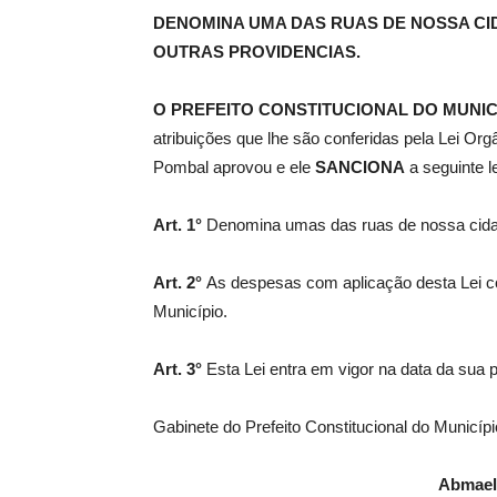
DENOMINA UMA DAS RUAS DE
NOSSA CI
OUTRAS PROVIDENCIAS.
de
O PREFEITO CONSTITUCIONAL DO MUNIC
atribuições que lhe são conferidas pela Lei Or
Pombal aprovou e ele
SANCIONA
a seguinte le
Pombal
Art. 1°
Denomina umas das ruas de nossa cid
Art. 2°
As despesas com aplicação desta Lei c
Município.
Art. 3°
Esta Lei entra em vigor na data da sua 
Gabinete do Prefeito Constitucional do Municíp
Abmael