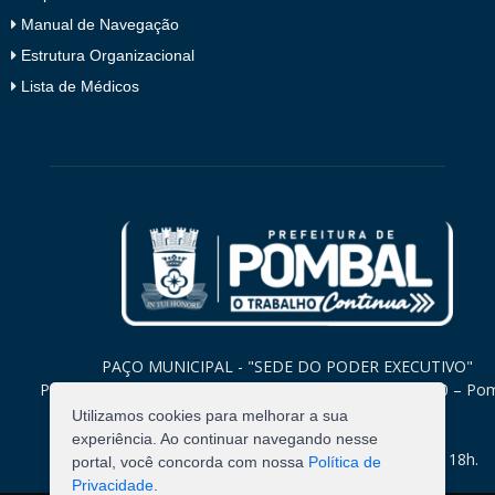
Manual de Navegação
Estrutura Organizacional
Lista de Médicos
PAÇO MUNICIPAL - "SEDE DO PODER EXECUTIVO"
Praça Monsenhor Valeriano, 15 – Centro CEP. 58840-000 – Po
Paraíba
Utilizamos cookies para melhorar a sua
experiência. Ao continuar navegando nesse
Expediente: Segunda à Sexta: 8h às 12h e 14h às 18h.
portal, você concorda com nossa
Política de
Privacidade
.