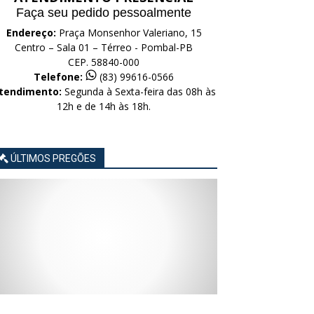
Faça seu pedido pessoalmente
Endereço:
Praça Monsenhor Valeriano, 15
Centro – Sala 01 – Térreo - Pombal-PB
CEP. 58840-000
Telefone:
(83) 99616-0566
tendimento:
Segunda à Sexta-feira das 08h às
12h e de 14h às 18h.
ÚLTIMOS PREGÕES
AVISO
AVISO
AVISO
AVISO
AVISO
LICITAÇÃO
LICITAÇÃO
LICITAÇÃO
LICITAÇÃO
LICITAÇÃO
CONCORRÊNCIA
CONCORRÊNCIA
CONCORRÊNCIA
CONCORRÊNCIA
CONCORRÊNCIA
ELETRÔNICA
ELETRÔNICA
ELETRÔNICA
ELETRÔNICA
ELETRÔNICA
Nº
Nº
Nº
Nº
Nº
015/2026
014/2026
013/2026
012/2026
011/2026