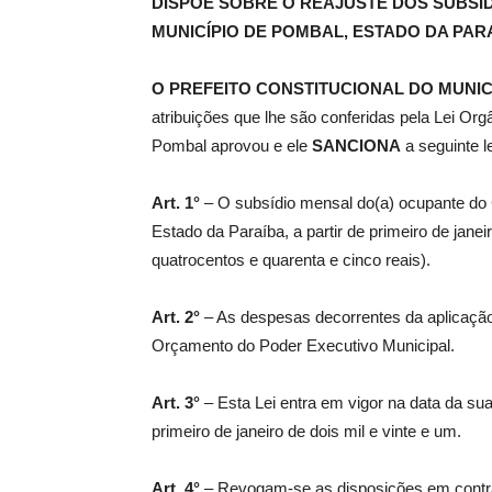
DISPÕE SOBRE O REAJUSTE DOS SUBSÍD
MUNICÍPIO DE POMBAL, ESTADO DA PAR
de
O PREFEITO CONSTITUCIONAL DO MUNIC
atribuições que lhe são conferidas pela Lei Or
Pombal aprovou e ele
SANCIONA
a seguinte le
Pombal
Art. 1°
– O subsídio mensal do(a) ocupante do C
Estado da Paraíba, a partir de primeiro de janei
quatrocentos e quarenta e cinco reais).
Art. 2°
– As despesas decorrentes da aplicação
Orçamento do Poder Executivo Municipal.
Art. 3°
– Esta Lei entra em vigor na data da sua
primeiro de janeiro de dois mil e vinte e um.
Art. 4°
– Revogam-se as disposições em contrá