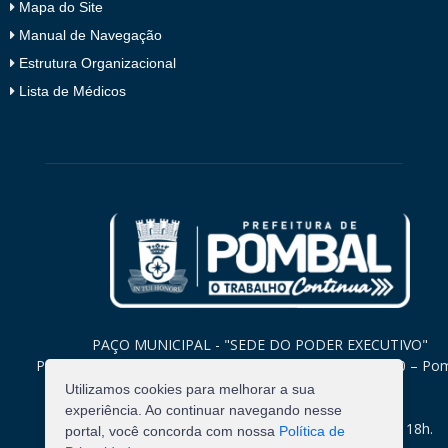
Mapa do Site
Manual de Navegação
Estrutura Organizacional
Lista de Médicos
PAÇO MUNICIPAL - "SEDE DO PODER EXECUTIVO"
Praça Monsenhor Valeriano, 15 – Centro CEP. 58840-000 – Po
Paraíba
Utilizamos cookies para melhorar a sua
experiência. Ao continuar navegando nesse
Expediente: Segunda à Sexta: 8h às 12h e 14h às 18h.
portal, você concorda com nossa
Política de