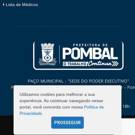
Lista de Médicos
PAÇO MUNICIPAL - "SEDE DO PODER EXECUTIVO"
Praça Monsenhor Valeriano, 15 – Centro CEP. 58840-000 – Po
Paraíba
Utilizamos cookies para melhorar a sua
experiência. Ao continuar navegando nesse
Expediente: Segunda à Sexta: 8h às 12h e 14h às 18h.
portal, você concorda com nossa
Política de
Privacidade
.
PROSSEGUIR
©
2026
Pombal - Prefeitura Municipal. Todos os Direitos
Reservados.