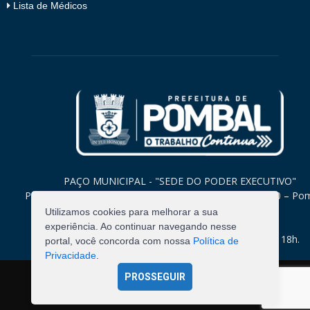
Lista de Médicos
PAÇO MUNICIPAL - "SEDE DO PODER EXECUTIVO"
Praça Monsenhor Valeriano, 15 – Centro CEP. 58840-000 – Po
Paraíba
Utilizamos cookies para melhorar a sua
experiência. Ao continuar navegando nesse
Expediente: Segunda à Sexta: 8h às 12h e 14h às 18h.
portal, você concorda com nossa
Política de
Privacidade
.
PROSSEGUIR
©
2026
Pombal - Prefeitura Municipal. Todos os Direitos
Reservados.