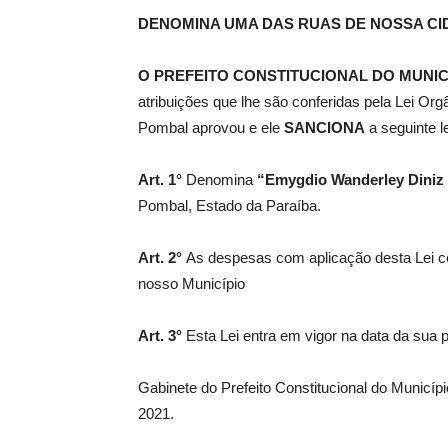
DENOMINA UMA DAS RUAS DE NOSSA CID
de
O PREFEITO CONSTITUCIONAL DO MUNIC
atribuições que lhe são conferidas pela Lei Or
Pombal aprovou e ele
SANCIONA
a seguinte le
Pombal
Art. 1°
Denomina
“Emygdio Wanderley Diniz 
Pombal, Estado da Paraíba.
Art. 2°
As despesas com aplicação desta Lei c
nosso Município
Art. 3°
Esta Lei entra em vigor na data da sua 
Gabinete do Prefeito Constitucional do Municí
2021.