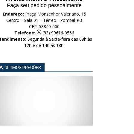
Faça seu pedido pessoalmente
Endereço:
Praça Monsenhor Valeriano, 15
Centro – Sala 01 – Térreo - Pombal-PB
CEP. 58840-000
Telefone:
(83) 99616-0566
tendimento:
Segunda à Sexta-feira das 08h às
12h e de 14h às 18h.
ÚLTIMOS PREGÕES
AVISO
AVISO
AVISO
AVISO
AVISO
LICITAÇÃO
LICITAÇÃO
LICITAÇÃO
LICITAÇÃO
LICITAÇÃO
CONCORRÊNCIA
CONCORRÊNCIA
CONCORRÊNCIA
CONCORRÊNCIA
CONCORRÊNCIA
ELETRÔNICA
ELETRÔNICA
ELETRÔNICA
ELETRÔNICA
ELETRÔNICA
Nº
Nº
Nº
Nº
Nº
015/2026
014/2026
013/2026
012/2026
011/2026