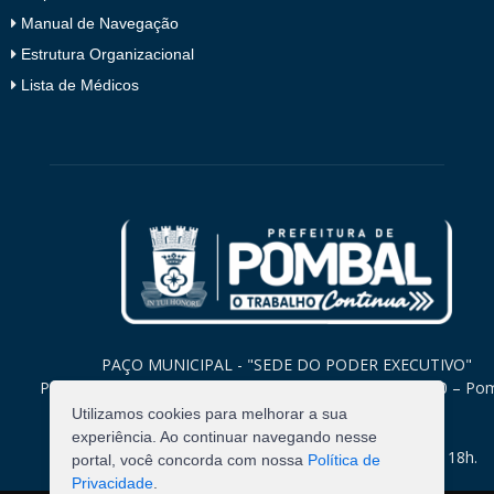
Manual de Navegação
Estrutura Organizacional
Lista de Médicos
PAÇO MUNICIPAL - "SEDE DO PODER EXECUTIVO"
Praça Monsenhor Valeriano, 15 – Centro CEP. 58840-000 – Po
Paraíba
Utilizamos cookies para melhorar a sua
experiência. Ao continuar navegando nesse
Expediente: Segunda à Sexta: 8h às 12h e 14h às 18h.
portal, você concorda com nossa
Política de
Privacidade
.