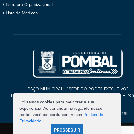
Estrutura Organizacional
Lista de Médicos
PAÇO MUNICIPAL - "SEDE DO PODER EXECUTIVO"
Praça Monsenhor Valeriano, 15 – Centro CEP. 58840-000 – Po
Paraíba
Utilizamos cookies para melhorar a sua
experiência. Ao continuar navegando nesse
Expediente: Segunda à Sexta: 8h às 12h e 14h às 18h.
portal, você concorda com nossa
Política de
Privacidade
.
PROSSEGUIR
©
2026
Pombal - Prefeitura Municipal. Todos os Direitos