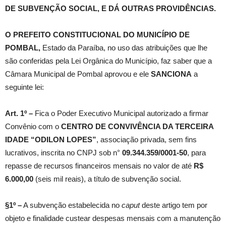
DE SUBVENÇÃO SOCIAL, E DÁ OUTRAS PROVIDÊNCIAS.
O PREFEITO CONSTITUCIONAL DO MUNICÍPIO DE
POMBAL,
Estado da Paraíba, no uso das atribuições que lhe
são conferidas pela Lei Orgânica do Município, faz saber que a
Câmara Municipal de Pombal aprovou e ele
SANCIONA
a
seguinte lei:
Art. 1º –
Fica o Poder Executivo Municipal autorizado a firmar
Convênio com o
CENTRO DE CONVIVÊNCIA DA TERCEIRA
IDADE “ODILON LOPES”
, associação privada, sem fins
lucrativos, inscrita no CNPJ sob n°
09.344.359/0001-50
, para
repasse de recursos financeiros mensais no valor de até
R$
6.000,00
(seis mil reais), a título de subvenção social.
§1º –
A subvenção estabelecida no
caput
deste artigo tem por
objeto e finalidade custear despesas mensais com a manutenção